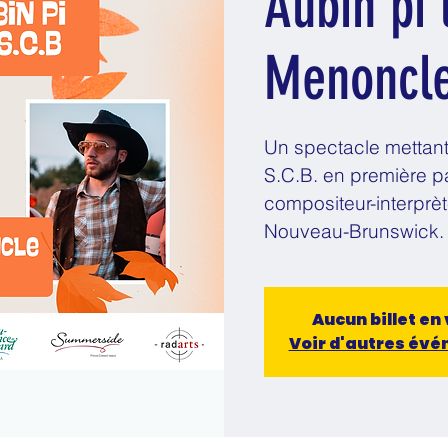
Aubin pi 
Menoncle
Un spectacle mettant
S.C.B. en première par
compositeur-interpr
Nouveau-Brunswick.
Aucun billet en
Voir d'autres év