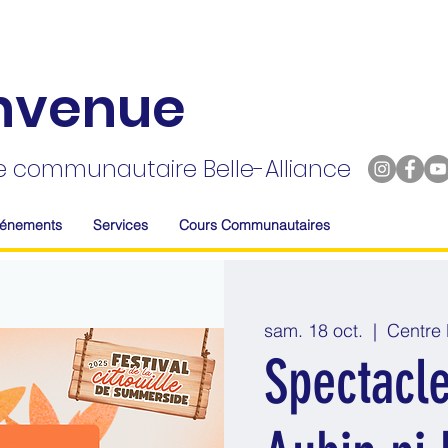
nvenue
e communautaire Belle-Alliance
vénements
Services
Cours Communautaires
sam. 18 oct.
  |  
Centre 
Spectacl