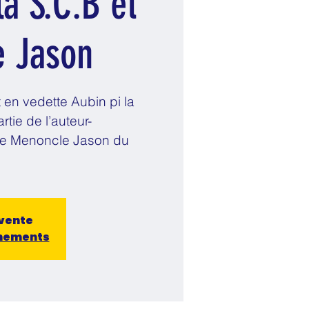
la S.C.B et
 Jason
 en vedette Aubin pi la
tie de l’auteur-
ète Menoncle Jason du
 vente
énements