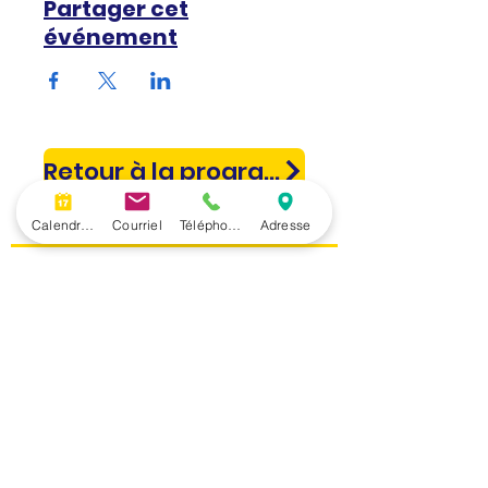
Partager cet
événement
Retour à la programmation
Calendrier
Courriel
Téléphone
Adresse
Restez informé!
Inscrivez-vous à notre infolettre.
Prénom
Nom de famille