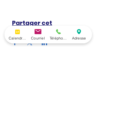
Partager cet
événement
Calendrier
Courriel
Téléphone
Adresse
Retour à la programmation
Restez informé!
Inscrivez-vous à notre infolettre.
Prénom