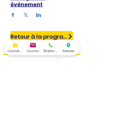
événement
Retour à la programmation
Calendrier
Courriel
Téléphone
Adresse
Restez informé!
Inscrivez-vous à notre infolettre.
Prénom
Nom de famille
Saisissez votre adresse e-mail