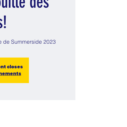
ouille des
s!
ille de Summerside 2023
ont closes
énements