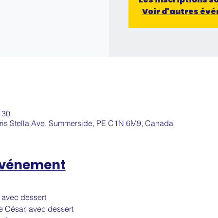
Voir d'autres év
 30
aris Stella Ave, Summerside, PE C1N 6M9, Canada
'événement
 avec dessert
e César, avec dessert