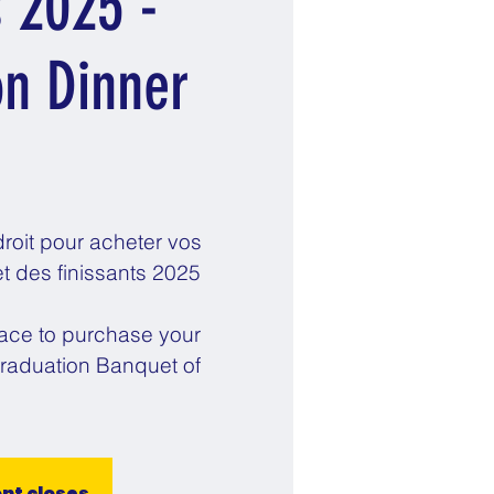
s 2025 -
on Dinner
roit pour acheter vos
et des finissants 2025
place to purchase your
Graduation Banquet of
ont closes