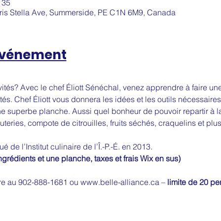
 35
aris Stella Ave, Summerside, PE C1N 6M9, Canada
'événement
ités? Avec le chef Éliott Sénéchal, venez apprendre à faire un
tés. Chef Éliott vous donnera les idées et les outils nécessaire
 superbe planche. Aussi quel bonheur de pouvoir repartir à la f
eries, compote de citrouilles, fruits séchés, craquelins et plus
 de l’Institut culinaire de l’Î.-P.-É. en 2013.
ingrédients et une planche, taxes et frais Wix en sus)
bre au 902-888-1681 ou www.belle-alliance.ca – 
limite de 20 p