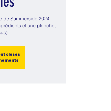
ies
ille de Summerside 2024
ingrédients et une planche,
sus)
ont closes
énements