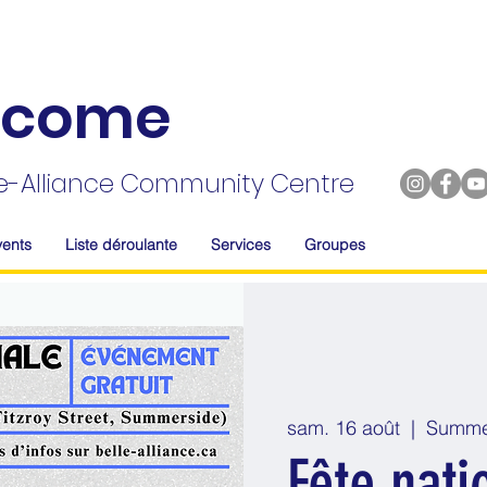
lcome
lle-Alliance Community Centre
vents
Liste déroulante
Services
Groupes
sam. 16 août
  |  
Summe
Fête nati