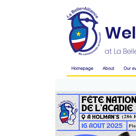
We
at La Be
Homepage
About
Our e