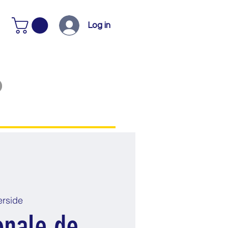
Log in
rside
onale de