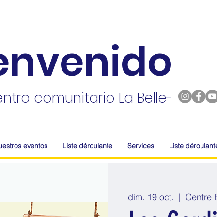
envenido
entro comunitario La Belle-
e
uestros eventos
Liste déroulante
Services
Liste déroulant
dim. 19 oct.
  |  
Centre B