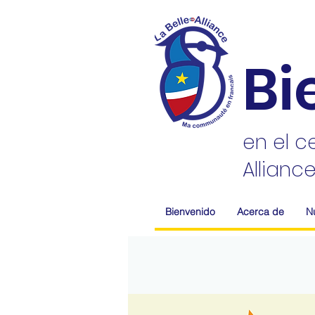
Bi
en el c
Allianc
Bienvenido
Acerca de
N