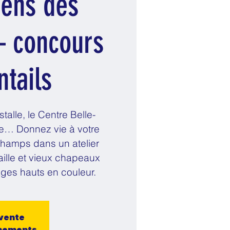
iens des
 concours
tails
talle, le Centre Belle-
me… Donnez vie à votre
hamps dans un atelier
paille et vieux chapeaux
ges hauts en couleur.
 vente
énements