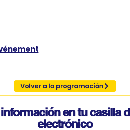
événement
Volver a la programación
información en tu casilla 
electrónico