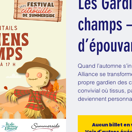
Les Gard
champs –
d’épouvan
Quand l’automne s’ins
Alliance se transfor
propre gardien des c
convivial où tissus, 
deviennent personna
Aucun billet en
Voir d'autres év