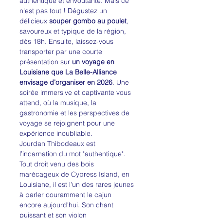
authentique et envoûtante. Mais ce 
n'est pas tout ! Dégustez un 
délicieux 
souper gombo au poulet
, 
savoureux et typique de la région, 
dès 18h. Ensuite, laissez-vous 
transporter par une courte 
présentation sur 
un voyage en 
Louisiane que La Belle-Alliance 
envisage d'organiser en 2026
. Une 
soirée immersive et captivante vous 
attend, où la musique, la 
gastronomie et les perspectives de 
voyage se rejoignent pour une 
expérience inoubliable.
Jourdan Thibodeaux est 
l’incarnation du mot "authentique". 
Tout droit venu des bois 
marécageux de Cypress Island, en 
Louisiane, il est l'un des rares jeunes 
à parler couramment le cajun 
encore aujourd'hui. Son chant 
puissant et son violon 