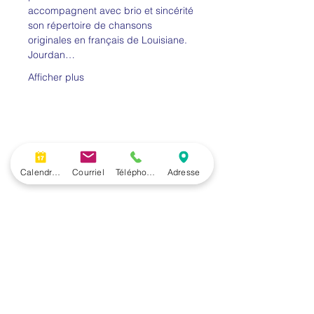
accompagnent avec brio et sincérité 
son répertoire de chansons 
originales en français de Louisiane.
Jourdan…
Afficher plus
Partager cet
événement
Calendrier
Courriel
Téléphone
Adresse
Volver a la programación