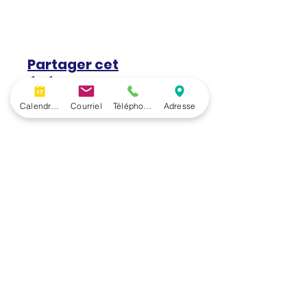
Partager cet
événement
Calendrier
Courriel
Téléphone
Adresse
Volver a la programación
Nuestra información en tu
casilla de correo electrónico
Suscríbete a nuestro boletín mensual.
Nombre